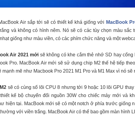
MacBook Air‌ sắp tới sẽ có thiết kế khá giống với
MacBook Pr
rắng và không có hình nêm. Nó sẽ có các tùy chọn màu sắc 
 nhạt giống như màu viền, có các phím chức năng và một web
ook Air 2021 mới
sẽ không có khe cắm thẻ nhớ SD hay cổng H
ok Pro. ‌MacBook Air‌ mới sẽ sử dụng chip M2 thế hệ tiếp th
ẽ mạnh mẽ như ‌Macbook Pro 2021 M1‌ Pro và ‌M1‌ Max vì nó sẽ n
‌M2‌
sẽ có cùng số lõi CPU 8 nhưng tới 9 hoặc 10 lõi GPU thay 
thiết kế bộ chuyển đổi nguồn 30W cho chiếc máy mới và khô
hư hiện tại. MacBook mới sẽ có một notch ở phía trước giống 
thường với viền trắng. ‌MacBook Air‌ có thể bao gồm màn hình L