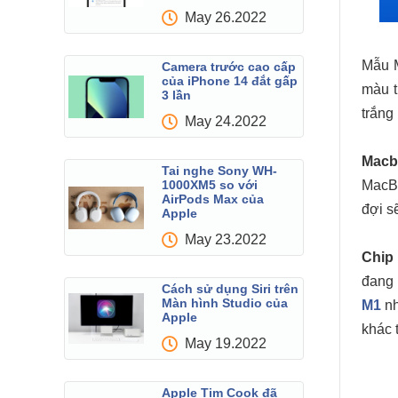
May 26.2022
Mẫu ‌
Camera trước cao cấp
của iPhone 14 đắt gấp
màu t
3 lần
trắng
May 24.2022
Macb
Tai nghe Sony WH-
1000XM5 so với
MacBo
AirPods Max của
đợi s
Apple
May 23.2022
Chip 
đang 
Cách sử dụng Siri trên
Màn hình Studio của
M1‌
‌n
Apple
khác 
May 19.2022
Apple Tim Cook đã