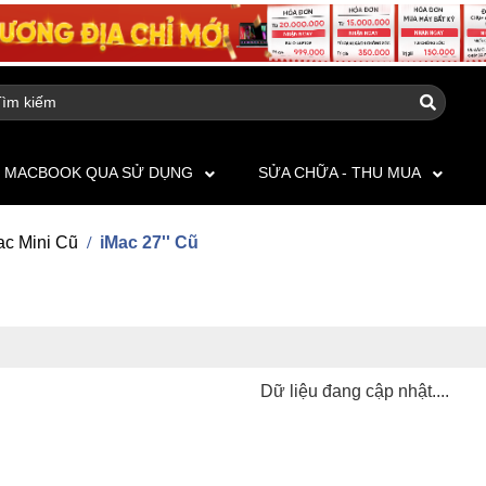
MACBOOK QUA SỬ DỤNG
SỬA CHỮA - THU MUA
ac Mini Cũ
iMac 27'' Cũ
Dữ liệu đang cập nhật....