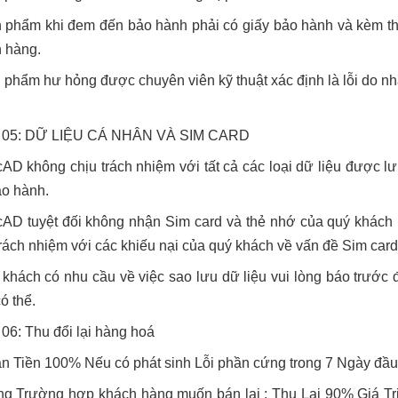
 phẩm khi đem đến bảo hành phải có giấy bảo hành và kèm th
 hàng.
 phẩm hư hỏng được chuyên viên kỹ thuật xác định là lỗi do nh
 05: DỮ LIỆU CÁ NHÂN VÀ SIM CARD
AD không chịu trách nhiệm với tất cả các loại dữ liệu được l
ảo hành.
AD tuyệt đối không nhận Sim card và thẻ nhớ của quý khách
trách nhiệm với các khiếu nại của quý khách về vấn đề Sim card
 khách có nhu cầu về việc sao lưu dữ liệu vui lòng báo trước 
ó thể.
06: Thu đổi lại hàng hoá
n Tiền 100% Nếu có phát sinh Lỗi phần cứng trong 7 Ngày đầu 
ng Trường hợp khách hàng muốn bán lại : Thu Lại 90% Giá T