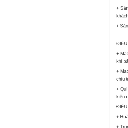
+ Sản
khách
+ Sản
ĐIỀU
+ Mac
khi b
+ Mac
chịu 
+ Quí
kiện c
ĐIỀU 
+ Hoà
+ Tro