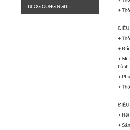
+ Thờ
BLOG CÔNG NGHỆ
+ Thờ
ĐIỀU
+ Thờ
+ Đối
+ Một
hành.
+ Phụ
+ Thờ
ĐIỀU 
+ Hết
+ Sản