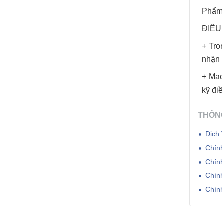
Phẩm 
ĐIỀU
+ Tro
nhận 
+ Mac
kỹ đi
THÔN
Dịch
Chín
Chín
Chín
Chín