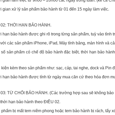
i gian làm việc từ 9h00 – 20h00 các ngày trong tuần. (kể cả Ch
i gian xử lý sản phẩm bảo hành từ 01 đến 15 ngày làm việc.
 02: THỜI HẠN BẢO HÀNH.
i hạn bảo hành được ghi rõ trong từng sản phẩm, tuỳ vào tình 
 với các sản phẩm iPhone, iPad, Máy tính bảng, màn hình và 
 số sản phẩm có chế độ bảo hành đặc biệt, thời hạn bảo hành
 kiện kèm theo sản phẩm như: sạc, cáp, tai nghe, dock và Pin
i hạn bảo hành được tính từ ngày mua căn cứ theo hóa đơn m
03: TỪ CHỐI BẢO HÀNH. (Các trường hợp sau sẽ không bảo 
 thời hạn bảo hành theo ĐIỀU 02.
 phẩm bị mất tem niêm phong hoặc tem bảo hành bị rách, tẩy x