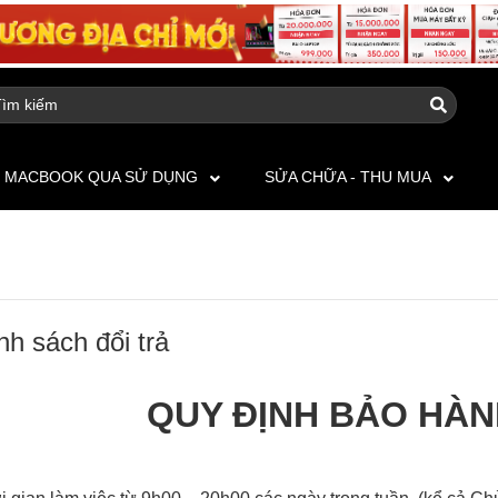
MACBOOK QUA SỬ DỤNG
SỬA CHỮA - THU MUA
nh sách đổi trả
QUY ĐỊNH BẢO HÀ