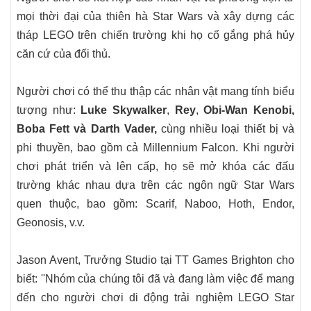
mọi thời đại của thiên hà Star Wars và xây dựng các
tháp LEGO trên chiến trường khi họ cố gắng phá hủy
căn cứ của đối thủ.
Người chơi có thể thu thập các nhân vật mang tính biểu
tượng như:
Luke Skywalker
,
Rey
,
Obi-Wan Kenobi,
Boba Fett và Darth Vader,
cùng nhiều loại thiết bị và
phi thuyền, bao gồm cả Millennium Falcon. Khi người
chơi phát triển và lên cấp, họ sẽ mở khóa các đấu
trường khác nhau dựa trên các ngôn ngữ Star Wars
quen thuộc, bao gồm: Scarif, Naboo, Hoth, Endor,
Geonosis, v.v.
Jason Avent, Trưởng Studio tại TT Games Brighton cho
biết: ''Nhóm của chúng tôi đã và đang làm việc để mang
đến cho người chơi di động trải nghiệm LEGO Star