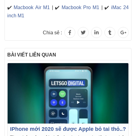
✔️
Macbook Air M1
| ✔️
Macbook Pro M1
| ✔️
iMac 24
inch M1
Chia sẻ :
BÀI VIẾT LIÊN QUAN
IPhone mới 2020 sẽ được Apple bỏ tai thỏ..?