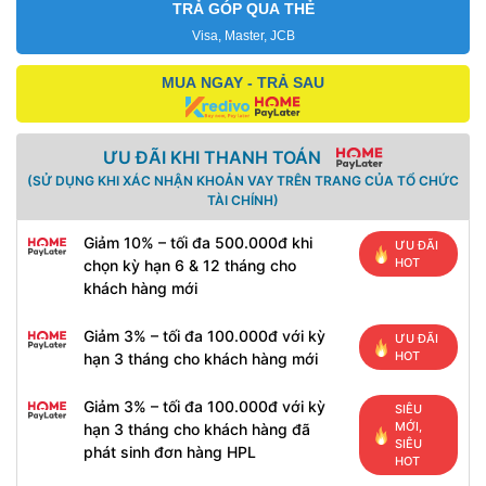
TRẢ GÓP QUA THẺ
Visa, Master, JCB
MUA NGAY - TRẢ SAU
ƯU ĐÃI KHI THANH TOÁN
(SỬ DỤNG KHI XÁC NHẬN KHOẢN VAY TRÊN TRANG CỦA TỔ CHỨC
TÀI CHÍNH)
Giảm 10% – tối đa 500.000đ khi
ƯU ĐÃI
HOT
chọn kỳ hạn 6 & 12 tháng cho
khách hàng mới
Giảm 3% – tối đa 100.000đ với kỳ
ƯU ĐÃI
HOT
hạn 3 tháng cho khách hàng mới
Giảm 3% – tối đa 100.000đ với kỳ
SIÊU
MỚI,
hạn 3 tháng cho khách hàng đã
SIÊU
phát sinh đơn hàng HPL
HOT