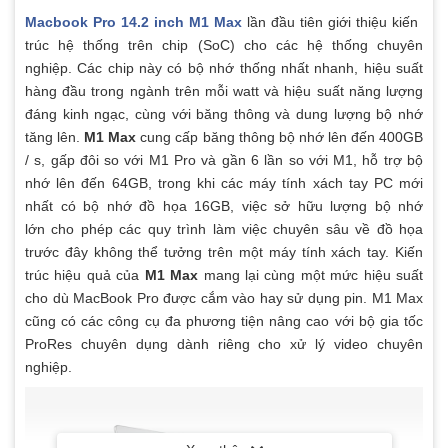
Macbook Pro 14.2 inch M1 Max
lần đầu tiên giới thiệu kiến ​​
14‑inch MacBook Pro, 96W USB‑C
trúc hệ thống trên chip (SoC) cho các hệ thống chuyên
Trọn bộ sản phẩm
Power Adapter, USB-C to MagSafe 3
nghiệp. Các chip này có bộ nhớ thống nhất nhanh, hiệu suất
Cable (2 M)
hàng đầu trong ngành trên mỗi watt và hiệu suất năng lượng
đáng kinh ngạc, cùng với băng thông và dung lượng bộ nhớ
tăng lên.
M1 Max
cung cấp băng thông bộ nhớ lên đến 400GB
/ s, gấp đôi so với M1 Pro và gần 6 lần so với M1, hỗ trợ bộ
nhớ lên đến 64GB, trong khi các máy tính xách tay PC mới
nhất có bộ nhớ đồ họa 16GB, việc sở hữu lượng bộ nhớ
lớn cho phép các quy trình làm việc chuyên sâu về đồ họa
trước đây không thể tưởng trên một máy tính xách tay. Kiến
trúc hiệu quả của
M1 Max
mang lại cùng một mức hiệu suất
cho dù MacBook Pro được cắm vào hay sử dụng pin. M1 Max
cũng có các công cụ đa phương tiện nâng cao với bộ gia tốc
ProRes chuyên dụng dành riêng cho xử lý video chuyên
nghiệp.