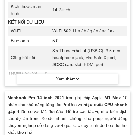
Kích thước màn
14.2-inch
hình
KẾT NỐI DỮ LIỆU
Wi-Fi
Wi-Fi 802.11 a / b / g / n / ac / ax
Bluetooth
5.0
3 x Thunderbolt 4 (USB-C), 3.5 mm
Cổng kết nối
headphone jack, MagSafe 3 port,
SDXC card slot, HDMI port
THÔNG SỐ VẬT LÝ
Xem thêm
Kích thước
31.26 x 22.12 x 1.55 (cm)
Trọng lượng
1.6 kg
Macbook Pro 14 inch 2021
trang bị chip Apple
M1 Max
10
Nhôm tái chế 100%, thân thiện với
nhân cho khả năng tăng tốc ProRes và
hiệu suất CPU nhanh
Chất liệu chính
môi trường
gấp 4
lần so với M1 đời đầu. Hỗ trợ các tác vụ như biên dịch
các dự án trong Xcode nhanh chóng, cho phép người dùng
70Wh LiPo Battery, lên tới 17 giờ sử
Dung lượng pin
chuyên nghiệp dễ dàng vượt qua các quy trình đồ họa đòi hỏi
dụng
khắt khe nhất.
KHÁC