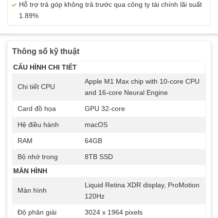
Hỗ trợ trả góp không trả trước qua công ty tài chính lãi suất
1.89%
Thông số kỹ thuật
CẤU HÌNH CHI TIẾT
Apple M1 Max chip with 10‑core CPU
Chi tiết CPU
and 16‑core Neural Engine
Card đồ họa
GPU 32-core
Hệ điều hành
macOS
RAM
64GB
Bộ nhớ trong
8TB SSD
MÀN HÌNH
Liquid Retina XDR display, ProMotion
Màn hình
120Hz
Độ phân giải
3024 x 1964 pixels