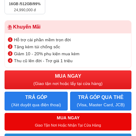
16GB /512GB/99%
24,990,000 đ
Khuyến Mãi
Hỗ trợ cài phần mềm trọn đời
Tặng kèm túi chống sốc
Giảm 10 - 20% phụ kiện mua kèm
Thu cũ lên đời - Trợ giá 1 triệu
MUA NGAY
(Giao tận nơi hoặc lấy tại cửa hàng)
TRẢ GÓP
TRẢ GÓP QUA THẺ
(Xét duyệt qua điện thoại)
(Visa, Master Card, JCB)
MUA NGAY
Giao Tận Nơi Hoặc Nhận Tại Cửa Hàng