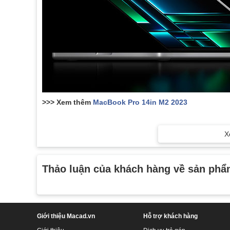
>>> Xem thêm
MacBook Pro 14in M2 2023
X
Apple M2 Pro
Chip mới M2 Pro tích hợp công nghệ xử lý 5nm Gen 2, 
CPU 12 nhân gồm 8 nhân hiệu năng và 4 nhân hiệu suất 
Thảo luận của khách hàng về sản ph
trí. Neural Engine 16 nhân hỗ trợ tăng tốc máy học trên th
Giới thiệu Macad.vn
Hỗ trợ khách hàng