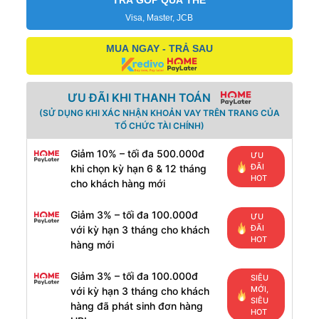
TRẢ GÓP QUA THẺ
Visa, Master, JCB
MUA NGAY - TRẢ SAU
ƯU ĐÃI KHI THANH TOÁN
(SỬ DỤNG KHI XÁC NHẬN KHOẢN VAY TRÊN TRANG CỦA
TỔ CHỨC TÀI CHÍNH)
Giảm 10% – tối đa 500.000đ
ƯU
ĐÃI
khi chọn kỳ hạn 6 & 12 tháng
HOT
cho khách hàng mới
Giảm 3% – tối đa 100.000đ
ƯU
ĐÃI
với kỳ hạn 3 tháng cho khách
HOT
hàng mới
Giảm 3% – tối đa 100.000đ
SIÊU
MỚI,
với kỳ hạn 3 tháng cho khách
SIÊU
hàng đã phát sinh đơn hàng
HOT