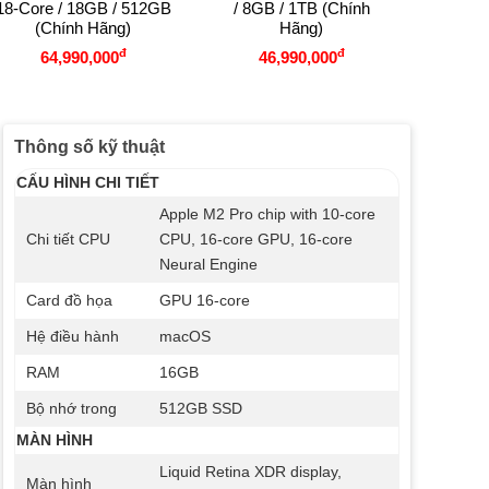
18-Core / 18GB / 512GB
/ 8GB / 1TB (Chính
MAX 12
(Chính Hãng)
Hãng)
Core 
(G
đ
đ
64,990,000
46,990,000
8
Thông số kỹ thuật
CẤU HÌNH CHI TIẾT
Apple M2 Pro chip with 10‑core
Chi tiết CPU
CPU, 16‑core GPU, 16‑core
Neural Engine
Card đồ họa
GPU 16-core
Hệ điều hành
macOS
RAM
16GB
Bộ nhớ trong
512GB SSD
MÀN HÌNH
Liquid Retina XDR display,
Màn hình