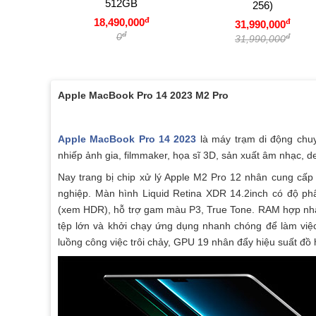
512GB
256)
đ
18,490,000
đ
31,990,000
đ
0
đ
31,990,000
Apple MacBook Pro 14 2023 M2 Pro
Apple MacBook Pro 14 2023
là máy trạm di động chuy
nhiếp ảnh gia, filmmaker, họa sĩ 3D, sản xuất âm nhạc, d
Nay trang bị chip xử lý Apple M2 Pro 12 nhân cung cấp 
nghiệp. Màn hình Liquid Retina XDR 14.2inch có độ phâ
(xem HDR), hỗ trợ gam màu P3, True Tone. RAM hợp nhất
tệp lớn và khởi chạy ứng dụng nhanh chóng để làm việc
luồng công việc trôi chảy, GPU 19 nhân đẩy hiệu suất đồ h