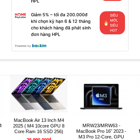
HPL
Giảm 5% – tối đa 200.000đ
SIÊU
MỚI,
khi chọn kỳ hạn 6 & 12 tháng
SIÊU
cho khách hàng đã phát sinh
HOT
đơn hàng HPL
Powered by
MacBook Air 13 Inch M4
4
MRW23/MRW63 -
2025 ( M4 10core GPU 8
MacBook Pro 16" 2023 -
Core Ram 16 SSD 256)
M3 Pro 12-Core, GPU
đ
26,990,000