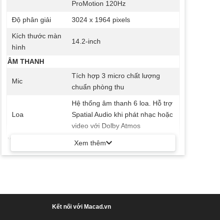
ProMotion 120Hz
Độ phân giải
3024 x 1964 pixels
Kích thước màn
14.2-inch
hình
ÂM THANH
Tích hợp 3 micro chất lượng
Mic
chuẩn phòng thu
Hệ thống âm thanh 6 loa. Hỗ trợ
Loa
Spatial Audio khi phát nhạc hoặc
video với Dolby Atmos
KẾT NỐI DỮ LIỆU
Xem thêm
Wi-Fi
Wi-Fi 802.11 a / b / g / n / ac / ax
Bluetooth
5.3
3 x Thunderbolt 4 (USB-C), 3.5
Cổng kết nối
mm headphone jack, MagSafe 3
Kết nối với Macad.vn
port, SDXC card slot, HDMI port