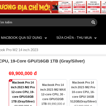
MACBOOK QUA SỬ DỤNG
SỬA CHỮA - THU MUA
ok Pro M2 14 inch 2023
 CPU, 19-Core GPU/16GB 1TB (Gray/Silver)
69,900,000 đ
Macbook Pro 14
Macbook Pro 14
Macbook Pro 14
inch 2023 /M2 Pro
inch 2023 /M2 Pro
inch 2023 /M2 MAX
12-core CPU, 19-
10-core CPU, 16-
12-core CPU, 30 -
core GPU/16GB
core GPU/ 16GB
core GPU/32GB
1TB (Gray/Silver)
512GB(Gray/Silver)
1TB
89,990,000 đ