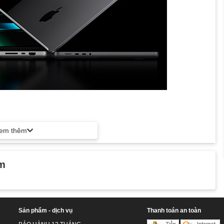
em thêm
mang đến hiệu suất cần thiết mà không cần đánh đổi hiệu năng.
cao. GPU 19 nhân tăng hiệu suất đồ họa cho cả công việc và giải
ẩm
iết bị và cải thiện hiệu suất camera.
Sản phẩm - dịch vụ
Thanh toán an toàn