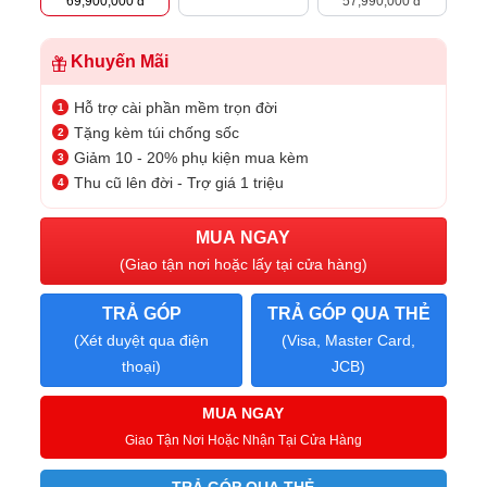
69,900,000 đ
57,990,000 đ
Khuyến Mãi
Hỗ trợ cài phần mềm trọn đời
Tặng kèm túi chống sốc
Giảm 10 - 20% phụ kiện mua kèm
Thu cũ lên đời - Trợ giá 1 triệu
MUA NGAY
(Giao tận nơi hoặc lấy tại cửa hàng)
TRẢ GÓP
TRẢ GÓP QUA THẺ
(Xét duyệt qua điện
(Visa, Master Card,
thoại)
JCB)
MUA NGAY
Giao Tận Nơi Hoặc Nhận Tại Cửa Hàng