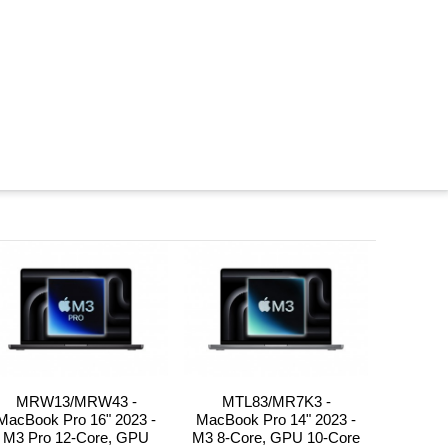
MRW13/MRW43 -
MTL83/MR7K3 -
Macbo
MacBook Pro 16" 2023 -
MacBook Pro 14" 2023 -
M3 Pro 12-Core, GPU
M3 8-Core, GPU 10-Core
/MPH