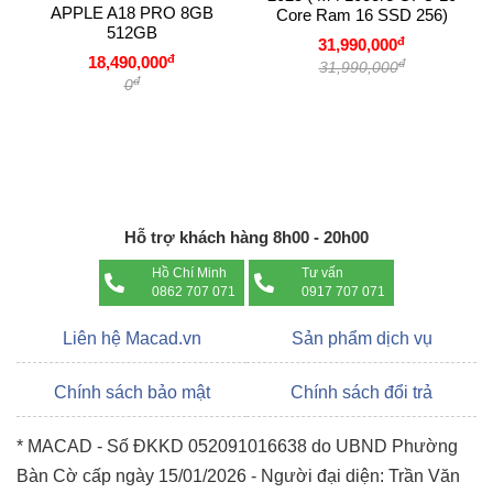
APPLE A18 PRO 8GB
Core Ram 16 SSD 256)
tối ưu chất lượng hiển thị hình ảnh.
512GB
đ
31,990,000
đ
18,490,000
đ
31,990,000
đ
0
Hỗ trợ khách hàng 8h00 - 20h00
Hồ Chí Minh
Tư vấn
0862 707 071
0917 707 071
Webcam góc cực rộng 12MP với
Liên hệ Macad.vn
Sản phẩm dịch vụ
Center Stage
Màn hình Studio Display 2022 nay trang bị camera góc cực
Chính sách bảo mật
Chính sách đổi trả
rộng tiên tiến với cảm biến ảnh 12MP và trường nhìn 122 độ,
đồng thời nhờ Apple silicon còn tích hợp tính năng Center
* MACAD - Số ĐKKD 052091016638 do UBND Phường
Stage lần đầu tiên xuất hiện trên máy tính Mac. Center Stage
Bàn Cờ cấp ngày 15/01/2026 - Người đại diện: Trần Văn
giúp giữ bạn ở trung tâm khung hình dù bạn có di chuyển