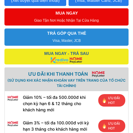
(Xét duyệt qua điện thoại)
(Visa, Master Card, JCB)
MUA NGAY
Giao Tận Nơi Hoặc Nhận Tại Cửa Hàng
TRẢ GÓP QUA THẺ
Visa, Master, JCB
MUA NGAY - TRẢ SAU
ƯU ĐÃI KHI THANH TOÁN
(SỬ DỤNG KHI XÁC NHẬN KHOẢN VAY TRÊN TRANG CỦA TỔ CHỨC
TÀI CHÍNH)
Giảm 10% – tối đa 500.000đ khi
ƯU ĐÃI
HOT
chọn kỳ hạn 6 & 12 tháng cho
khách hàng mới
Giảm 3% – tối đa 100.000đ với kỳ
ƯU ĐÃI
HOT
hạn 3 tháng cho khách hàng mới