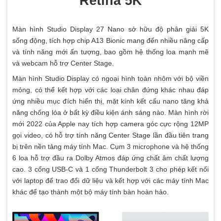
Retina 5K
Màn hình Studio Display 27 Nano sở hữu độ phân giải 5K
sống động, tích hợp chip A13 Bionic mang đến nhiều nâng cấp
và tính năng mới ấn tượng, bao gồm hệ thống loa mạnh mẽ
và webcam hỗ trợ Center Stage.
Màn hình Studio Display có ngoại hình toàn nhôm với bộ viền
mỏng, có thể kết hợp với các loại chân đứng khác nhau đáp
ứng nhiều mục đích hiển thị, mặt kính kết cấu nano tăng khả
năng chống lóa ở bất kỳ điều kiện ánh sáng nào. Màn hình rời
mới 2022 của Apple nay tích hợp camera góc cực rộng 12MP
gọi video, có hỗ trợ tính năng Center Stage lần đầu tiên trang
bị trên nền tảng máy tính Mac. Cụm 3 microphone và hệ thống
6 loa hỗ trợ đầu ra Dolby Atmos đáp ứng chất âm chất lượng
cao. 3 cổng USB-C và 1 cổng Thunderbolt 3 cho phép kết nối
với laptop để trao đổi dữ liệu và kết hợp với các máy tính Mac
khác để tạo thành một bộ máy tính bàn hoàn hảo.