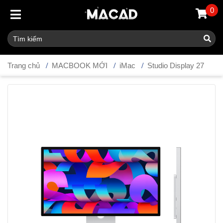
0
Trang chủ
MACBOOK MỚI
iMac
Studio Display 27