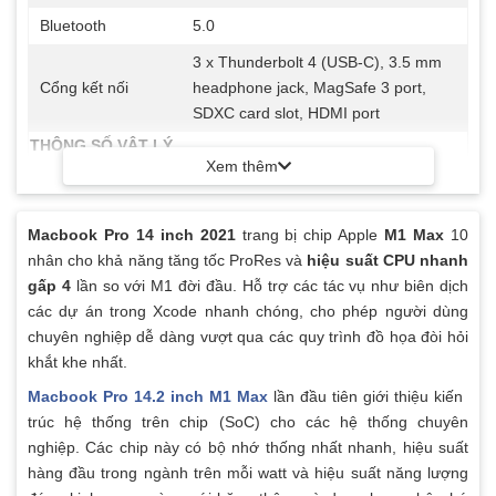
Bluetooth
5.0
3 x Thunderbolt 4 (USB-C), 3.5 mm
Cổng kết nối
headphone jack, MagSafe 3 port,
SDXC card slot, HDMI port
THÔNG SỐ VẬT LÝ
Xem thêm
Kích thước
31.26 x 22.12 x 1.55 (cm)
Trọng lượng
1.6 kg
Macbook Pro 14 inch 2021
trang bị chip Apple
M1 Max
10
Nhôm tái chế 100%, thân thiện với
nhân cho khả năng tăng tốc ProRes và
hiệu suất CPU nhanh
Chất liệu chính
môi trường
gấp 4
lần so với M1 đời đầu. Hỗ trợ các tác vụ như biên dịch
các dự án trong Xcode nhanh chóng, cho phép người dùng
70Wh LiPo Battery, lên tới 17 giờ sử
Dung lượng pin
chuyên nghiệp dễ dàng vượt qua các quy trình đồ họa đòi hỏi
dụng
khắt khe nhất.
KHÁC
Macbook Pro 14.2 inch M1 Max
lần đầu tiên giới thiệu kiến ​​
14‑inch MacBook Pro, 96W USB‑C
trúc hệ thống trên chip (SoC) cho các hệ thống chuyên
Trọn bộ sản phẩm
Power Adapter, USB-C to MagSafe 3
nghiệp. Các chip này có bộ nhớ thống nhất nhanh, hiệu suất
Cable (2 M)
hàng đầu trong ngành trên mỗi watt và hiệu suất năng lượng