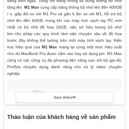
đáng kinh ngạc, cùng với băng thông và dung lượng bộ nhớ
tăng lên.
M1 Max
cung cấp băng thông bộ nhớ lên đến 400GB
/ s, gấp đôi so với M1 Pro và gần 6 lần so với M1, hỗ trợ bộ
nhớ lên đến 64GB, trong khi các máy tính xách tay PC mới
nhất có bộ nhớ đồ họa 16GB, việc sở hữu lượng bộ nhớ
lớn cho phép các quy trình làm việc chuyên sâu về đồ họa
trước đây không thể tưởng trên một máy tính xách tay. Kiến
trúc hiệu quả của
M1 Max
mang lại cùng một mức hiệu suất
cho dù MacBook Pro được cắm vào hay sử dụng pin. M1 Max
cũng có các công cụ đa phương tiện nâng cao với bộ gia tốc
ProRes chuyên dụng dành riêng cho xử lý video chuyên
nghiệp.
Xem thêm
Thảo luận của khách hàng về sản phẩm