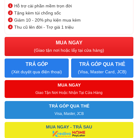
Hỗ trợ cài phần mềm trọn đời
Tặng kèm túi chống sốc
Giảm 10 - 20% phụ kiện mua kèm
Thu cũ lên đời - Trợ giá 1 triệu
MUA NGAY
(Giao tận nơi hoặc lấy tại cửa hàng)
TRẢ GÓP
TRẢ GÓP QUA THẺ
(Xét duyệt qua điện thoại)
(Visa, Master Card, JCB)
MUA NGAY
Giao Tận Nơi Hoặc Nhận Tại Cửa Hàng
TRẢ GÓP QUA THẺ
Visa, Master, JCB
MUA NGAY - TRẢ SAU