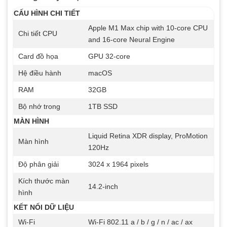
CẤU HÌNH CHI TIẾT
Apple M1 Max chip with 10‑core CPU
Chi tiết CPU
and 16‑core Neural Engine
Card đồ họa
GPU 32-core
Hệ điều hành
macOS
RAM
32GB
Bộ nhớ trong
1TB SSD
MÀN HÌNH
Liquid Retina XDR display, ProMotion
Màn hình
120Hz
Độ phân giải
3024 x 1964 pixels
Kích thước màn
14.2-inch
hình
KẾT NỐI DỮ LIỆU
Wi-Fi
Wi-Fi 802.11 a / b / g / n / ac / ax