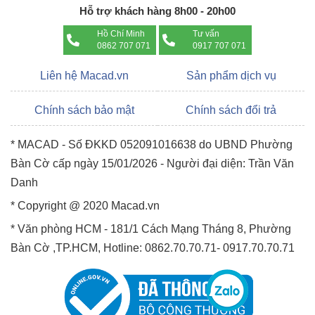
Hỗ trợ khách hàng 8h00 - 20h00
Chip M1 Max
cung cấp băng thông cao hơn và tăng gấp
đôi bộ nhớ so với M1 Pro với tốc độ lên đến 400GB / s, gần 6
Hồ Chí Minh
Tư vấn
0862 707 071
0917 707 071
lần băng thông bộ nhớ của M1. Điều này cho phép M1 Max
được cấu hình với bộ nhớ thống nhất nhanh chóng lên đến
Liên hệ Macad.vn
Sản phẩm dịch vụ
64GB. Với hiệu suất vô song, M1 Max là con chip mạnh nhất
từng được chế tạo cho một máy tính xách tay chuyên nghiệp.
Chính sách bảo mật
Chính sách đổi trả
* MACAD - Số ĐKKD 052091016638 do UBND Phường
Bàn Cờ cấp ngày 15/01/2026 - Người đại diện: Trần Văn
Danh
* Copyright @ 2020 Macad.vn
* Văn phòng HCM - 181/1 Cách Mạng Tháng 8, Phường
Bàn Cờ ,TP.HCM, Hotline: 0862.70.70.71- 0917.70.70.71
Màn hình Liquid Retina XDR 14.2 inch, ProMotion đến 120 Hz