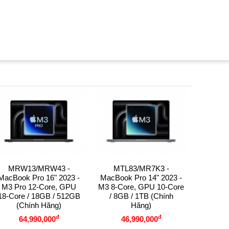
MRW13/MRW43 -
MTL83/MR7K3 -
Macbo
MacBook Pro 16" 2023 -
MacBook Pro 14" 2023 -
M3 Pro 12-Core, GPU
M3 8-Core, GPU 10-Core
/MPH
18-Core / 18GB / 512GB
/ 8GB / 1TB (Chính
MAX 12
(Chính Hãng)
Hãng)
Core 
(G
đ
đ
64,990,000
46,990,000
8