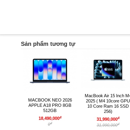
Sản phẩm tương tự
MacBook Air 15 Inch M
MACBOOK NEO 2026
2025 ( M4 10core GPU
APPLE A18 PRO 8GB
10 Core Ram 16 SSD
512GB
256)
đ
18,490,000
đ
31,990,000
đ
0
đ
31,990,000