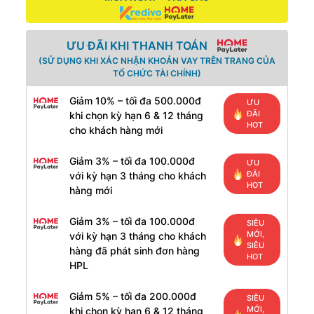
ƯU ĐÃI KHI THANH TOÁN
(SỬ DỤNG KHI XÁC NHẬN KHOẢN VAY TRÊN TRANG CỦA
TỔ CHỨC TÀI CHÍNH)
Giảm 10% – tối đa 500.000đ
ƯU
ĐÃI
khi chọn kỳ hạn 6 & 12 tháng
HOT
cho khách hàng mới
Giảm 3% – tối đa 100.000đ
ƯU
ĐÃI
với kỳ hạn 3 tháng cho khách
HOT
hàng mới
Giảm 3% – tối đa 100.000đ
SIÊU
MỚI,
với kỳ hạn 3 tháng cho khách
SIÊU
hàng đã phát sinh đơn hàng
HOT
HPL
Giảm 5% – tối đa 200.000đ
SIÊU
MỚI,
khi chọn kỳ hạn 6 & 12 tháng