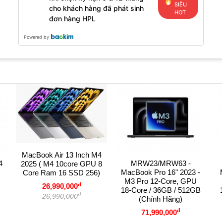
SIÊU
cho khách hàng đã phát sinh
HOT
đơn hàng HPL
Powered by
MacBook Air 13 Inch M4
4
MRW23/MRW63 -
2025 ( M4 10core GPU 8
MacBook Pro 16" 2023 -
Core Ram 16 SSD 256)
M3 Pro 12-Core, GPU
đ
26,990,000
18-Core / 36GB / 512GB
đ
26,990,000
(Chính Hãng)
đ
71,990,000