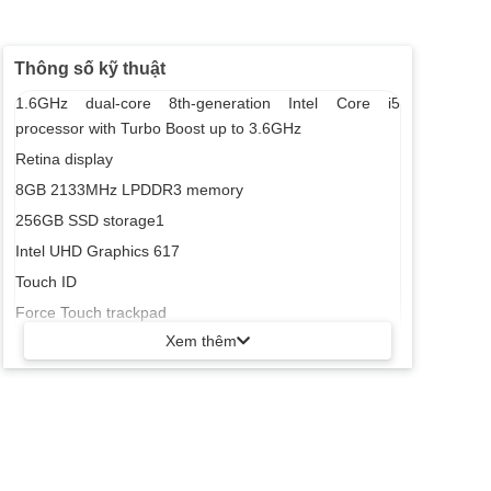
Thông số kỹ thuật
1.6GHz dual-core 8th-generation Intel Core i5
processor with Turbo Boost up to 3.6GHz
Retina display
8GB 2133MHz LPDDR3 memory
256GB SSD storage1
Intel UHD Graphics 617
Touch ID
Force Touch trackpad
Xem thêm
Two Thunderbolt 3 ports