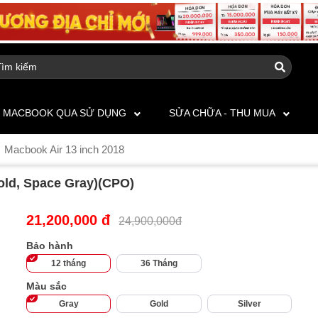
MACBOOK QUA SỬ DỤNG
SỬA CHỮA - THU MUA
Macbook Air 13 inch 2018
Gold, Space Gray)(CPO)
21,200,000 đ
24,900,000đ
Bảo hành
12 tháng
36 Tháng
Màu sắc
Gray
Gold
Silver