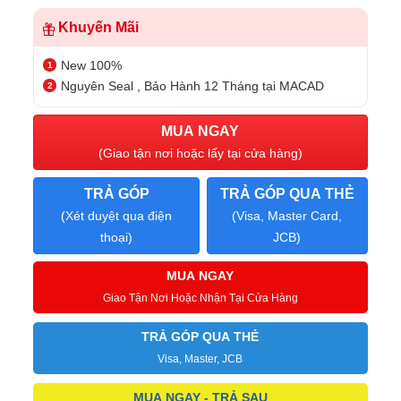
Khuyến Mãi
New 100%
Nguyên Seal , Bảo Hành 12 Tháng tại MACAD
MUA NGAY
(Giao tận nơi hoặc lấy tại cửa hàng)
TRẢ GÓP
TRẢ GÓP QUA THẺ
(Xét duyệt qua điện
(Visa, Master Card,
thoại)
JCB)
MUA NGAY
Giao Tận Nơi Hoặc Nhận Tại Cửa Hàng
TRẢ GÓP QUA THẺ
Visa, Master, JCB
MUA NGAY - TRẢ SAU