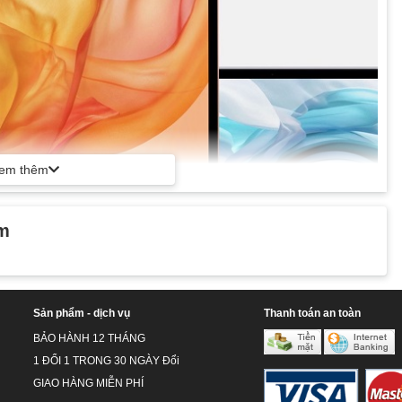
em thêm
ẩm
Sản phẩm - dịch vụ
Thanh toán an toàn
 nghiệm xem tuyệt vời
BẢO HÀNH 12 THÁNG
1 ĐỔI 1 TRONG 30 NGÀY Đổi
GIAO HÀNG MIỄN PHÍ
PS 13.3 inch cung cấp màu sắc hơn 48% so với thế hệ trước cho