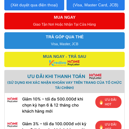
(Xét duyệt qua điện thoại)
(Visa, Master Card, JCB)
MUA NGAY
Giao Tận Nơi Hoặc Nhận Tại Cửa Hàng
TRẢ GÓP QUA THẺ
Visa, Master, JCB
MUA NGAY - TRẢ SAU
ƯU ĐÃI KHI THANH TOÁN
(SỬ DỤNG KHI XÁC NHẬN KHOẢN VAY TRÊN TRANG CỦA TỔ CHỨC
TÀI CHÍNH)
Giảm 10% – tối đa 500.000đ khi
ƯU ĐÃI
HOT
chọn kỳ hạn 6 & 12 tháng cho
khách hàng mới
Giảm 3% – tối đa 100.000đ với kỳ
ƯU ĐÃI