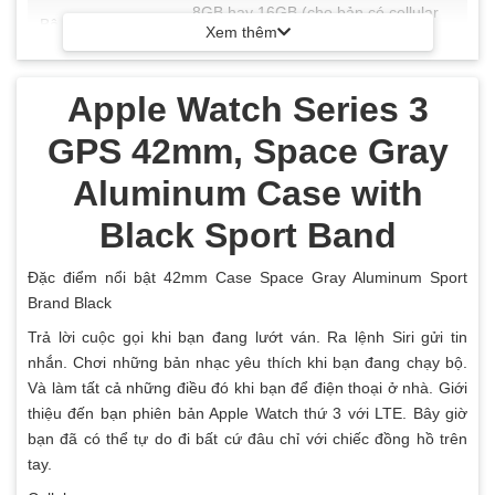
8GB hay 16GB (cho bản có cellular
Bộ nhớ trong
Xem thêm
hay eSim)
Tính năng
Apple Watch Series 3
GPS 42mm, Space Gray
Loa ngoài
Aluminum Case with
Microphone
Black Sport Band
Nhận thông báo
từ xa thông qua
Đặc điểm nổi bật 42mm Case Space Gray Aluminum Sport
Wi-FI
Brand Black
Khả năng đàm
Trả lời cuộc gọi khi bạn đang lướt ván. Ra lệnh Siri gửi tin
thoại trên đồng hồ
nhắn. Chơi những bản nhạc yêu thích khi bạn đang chạy bộ.
Và làm tất cả những điều đó khi bạn để điện thoại ở nhà. Giới
Trả lời tin nhắn
thiệu đến bạn phiên bản Apple Watch thứ 3 với LTE. Bây giờ
bằng giọng nói
bạn đã có thể tự do đi bất cứ đâu chỉ với chiếc đồng hồ trên
thành văn bản
tay.
Tải ứng dụng