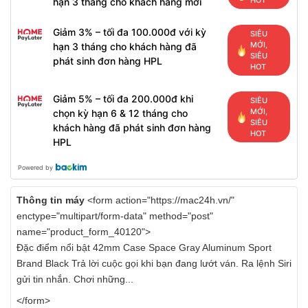
HOT
hạn 3 tháng cho khách hàng mới
Giảm 3% – tối đa 100.000đ với kỳ
SIÊU
MỚI,
hạn 3 tháng cho khách hàng đã
SIÊU
phát sinh đơn hàng HPL
HOT
Giảm 5% – tối đa 200.000đ khi
SIÊU
MỚI,
chọn kỳ hạn 6 & 12 tháng cho
SIÊU
khách hàng đã phát sinh đơn hàng
HOT
HPL
Powered by
Thông tin máy
<form action="https://mac24h.vn/"
enctype="multipart/form-data" method="post"
name="product_form_40120">
Đặc điểm nổi bật 42mm Case Space Gray Aluminum Sport
Brand Black Trả lời cuộc gọi khi bạn đang lướt ván. Ra lệnh Siri
gửi tin nhắn. Chơi những...
</form>