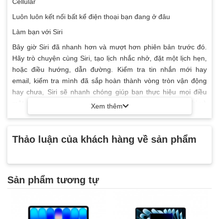
Cellular
thông qua chợ
ứng dụng tích hợp
Luôn luôn kết nối bất kể điện thoại bạn đang ở đâu
Cảm biến
Làm bạn với Siri
Bây giờ Siri đã nhanh hơn và mượt hơn phiên bản trước đó.
Hãy trò chuyện cùng Siri, tạo lịch nhắc nhở, đặt một lịch hẹn,
hoặc điều hướng, dẫn đường. Kiểm tra tin nhắn mới hay
Ambient light
email, kiểm tra mình đã sắp hoàn thành vòng tròn vận động
sensor (Cảm biến
hay chưa, Siri sẽ nhanh chóng giúp bạn thực hiệu mọi điều
ánh sáng)
một cách dễ dàng – chỉ cần đưa đồng hồ lên, nói Hey Siri và
Xem thêm
Gyroscope (Con
bắt đầu đưa ra yêu cầu.
quay hồi chuyển)
Thảo luận của khách hàng về sản phẩm
Accelerometer
Nhận thông báo tức thì
(Cảm biến gia tốc)
Hãy để lại điện thoại của bạn ở nhà và để đồng hồ bạn thực
hiện tất cả – nhận thông báo từ những ứng dụng yêu thích của
Đo nhịp tim
Sản phẩm tương tự
bạn, nhận tin nhắn, nhận cuộc gọi. Apple Watch Series 3 sẽ
Barometric
luôn giúp bạn được cập nhật tin tức, kết nối liên tục trong
altimeter (cảm
ngày. Bộ vi xử lý lõi kép hoàn toàn mới và bộ vi xử lý đồ hoạ
biến đo áp xuất
mạnh mẽ hơn sẽ giúp việc chạy ứng dụng cũng như các hiệu
cao độ)