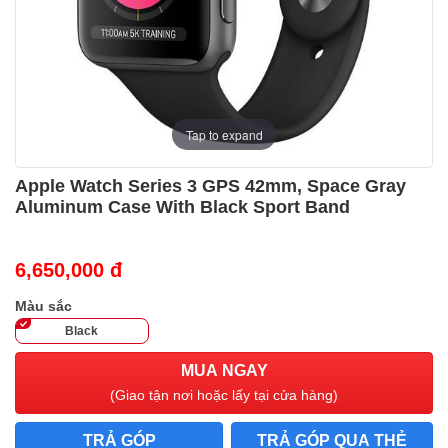
Tap to expand
Apple Watch Series 3 GPS 42mm, Space Gray
Aluminum Case With Black Sport Band
6,650,000 đ
Màu sắc
Black
MUA NGAY
(Giao tận nơi hoặc lấy tại cửa hàng)
TRẢ GÓP
TRẢ GÓP QUA THẺ