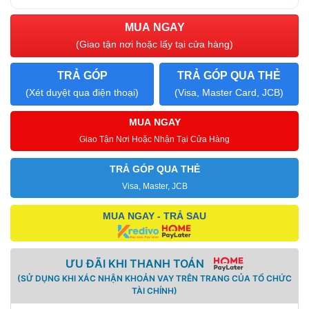
MUA NGAY
(Giao tận nơi hoặc lấy tại cửa hàng)
TRẢ GÓP
TRẢ GÓP QUA THẺ
(Xét duyệt qua điện thoại)
(Visa, Master Card, JCB)
MUA NGAY
Giao Tận Nơi Hoặc Nhận Tại Cửa Hàng
TRẢ GÓP QUA THẺ
Visa, Master, JCB
MUA NGAY - TRẢ SAU
ƯU ĐÃI KHI THANH TOÁN
(SỬ DỤNG KHI XÁC NHẬN KHOẢN VAY TRÊN TRANG CỦA TỔ CHỨC
TÀI CHÍNH)