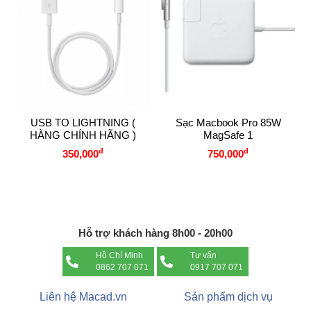
USB TO LIGHTNING (
Sạc Macbook Pro 85W
HÀNG CHÍNH HÃNG )
MagSafe 1
đ
đ
350,000
750,000
Hỗ trợ khách hàng 8h00 - 20h00
Hồ Chí Minh
Tư vấn
0862 707 071
0917 707 071
Liên hệ Macad.vn
Sản phẩm dịch vụ