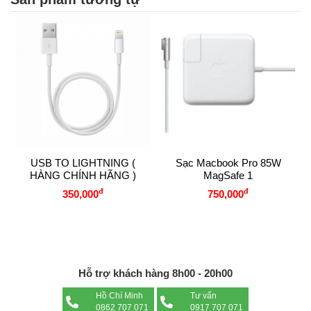
USB TO LIGHTNING (
Sạc Macbook Pro 85W
HÀNG CHÍNH HÃNG )
MagSafe 1
đ
đ
350,000
750,000
Hỗ trợ khách hàng 8h00 - 20h00
Hồ Chí Minh
Tư vấn
0862 707 071
0917 707 071