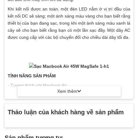
Khi kết nối được an toàn, một đèn LED nằm ở vị trí đầu của
kết nối DC sẽ sáng; một ánh sáng màu vàng cho bạn biết rằng
thiết bị của bạn đang sạc, trong khi một ánh sáng màu xanh lá
cây sẽ cho bạn biết rằng bạn có một lần sạc đầy. Một dây AC
được cung cấp với các bộ chuyển đổi cho chiều dài dây tối đa.
TÍNH NĂNG SẢN PHẨM
- Tương thích với Macbook Air
Xem thêm
- Tiết kiệm điện năng
- Đảm bảo an toàn cho người dùng
Thảo luận của khách hàng về sản phẩm
- Thiết kế thân thiện, gọn nhẹ
Sản phẩm tương tự