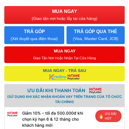
MUA NGAY
(Giao tận nơi hoặc lấy tại cửa hàng)
TRẢ GÓP
TRẢ GÓP QUA THẺ
(Xét duyệt qua điện thoại)
(Visa, Master Card, JCB)
MUA NGAY
Giao Tận Nơi Hoặc Nhận Tại Cửa Hàng
MUA NGAY - TRẢ SAU
ƯU ĐÃI KHI THANH TOÁN
(SỬ DỤNG KHI XÁC NHẬN KHOẢN VAY TRÊN TRANG CỦA TỔ CHỨC
TÀI CHÍNH)
Giảm 10% – tối đa 500.000đ khi
ƯU ĐÃI
HOT
chọn kỳ hạn 6 & 12 tháng cho
khách hàng mới