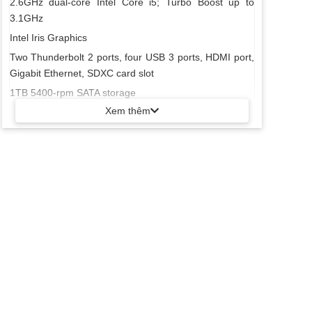
2.6GHz dual-core Intel Core i5; Turbo Boost up to
3.1GHz
Intel Iris Graphics
Two Thunderbolt 2 ports, four USB 3 ports, HDMI port,
Gigabit Ethernet, SDXC card slot
1TB 5400-rpm SATA storage
Xem thêm
8GB memory