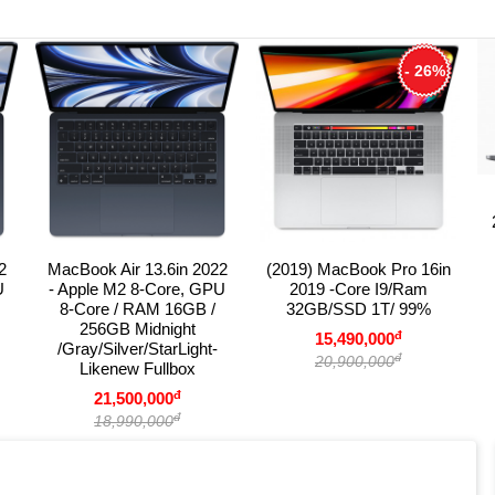
- 26%
2
MacBook Air 13.6in 2022
(2019) MacBook Pro 16in
U
- Apple M2 8-Core, GPU
2019 -Core I9/Ram
8-Core / RAM 16GB /
32GB/SSD 1T/ 99%
256GB Midnight
đ
15,490,000
/Gray/Silver/StarLight-
đ
20,900,000
Likenew Fullbox
đ
21,500,000
đ
18,990,000