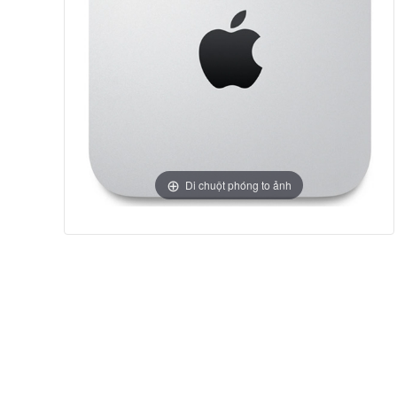
Di chuột phóng to ảnh