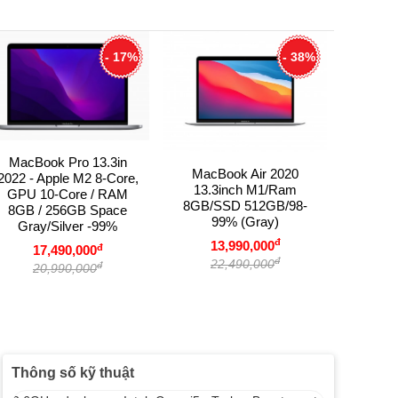
- 17%
- 38%
MacBook Pro 13.3in
MacBook Air 2020
2022 - Apple M2 8-Core,
13.3inch M1/Ram
GPU 10-Core / RAM
8GB/SSD 512GB/98-
8GB / 256GB Space
MacBook
99% (Gray)
Gray/Silver -99%
MVVJ2
đ
13,990,000
I7/Ram
đ
17,490,000
đ
22,490,000
GB/G
đ
20,990,000
1
1
Thông số kỹ thuật