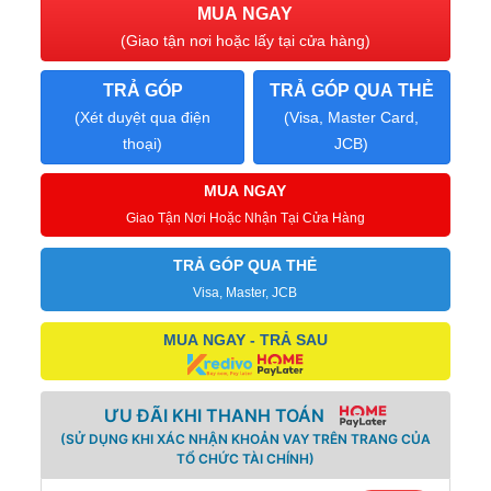
MUA NGAY
(Giao tận nơi hoặc lấy tại cửa hàng)
TRẢ GÓP
TRẢ GÓP QUA THẺ
(Xét duyệt qua điện
(Visa, Master Card,
thoại)
JCB)
MUA NGAY
Giao Tận Nơi Hoặc Nhận Tại Cửa Hàng
TRẢ GÓP QUA THẺ
Visa, Master, JCB
MUA NGAY - TRẢ SAU
ƯU ĐÃI KHI THANH TOÁN
(SỬ DỤNG KHI XÁC NHẬN KHOẢN VAY TRÊN TRANG CỦA
TỔ CHỨC TÀI CHÍNH)