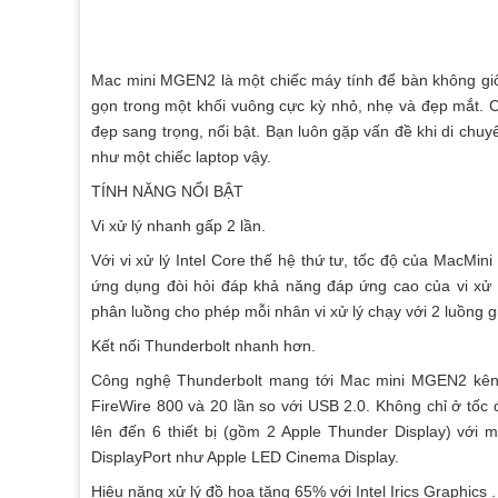
Mac mini MGEN2 là một chiếc máy tính để bàn không giố
gọn trong một khối vuông cực kỳ nhỏ, nhẹ và đẹp mắt. 
đẹp sang trọng, nổi bật. Bạn luôn gặp vấn đề khi di chu
như một chiếc laptop vậy.
TÍNH NĂNG NỔI BẬT
Vi xử lý nhanh gấp 2 lần.
Với vi xử lý Intel Core thế hệ thứ tư, tốc độ của MacMini
ứng dụng đòi hỏi đáp khả năng đáp ứng cao của vi xử l
phân luồng cho phép mỗi nhân vi xử lý chạy với 2 luồng 
Kết nối Thunderbolt nhanh hơn.
Công nghệ Thunderbolt mang tới Mac mini MGEN2 kênh t
FireWire 800 và 20 lần so với USB 2.0. Không chỉ ở tốc
lên đến 6 thiết bị (gồm 2 Apple Thunder Display) với m
DisplayPort như Apple LED Cinema Display.
Hiệu năng xử lý đồ họa tăng 65% với Intel Irics Graphics .