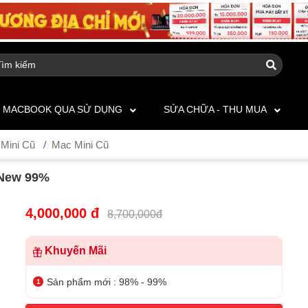
MACBOOK QUA SỬ DỤNG
SỬA CHỮA - THU MUA
Mini Cũ
Mac Mini Cũ
 New 99%
4,000,000 đ
8,700,000đ
Khuyến Mãi
Sản phẩm mới : 98% - 99%