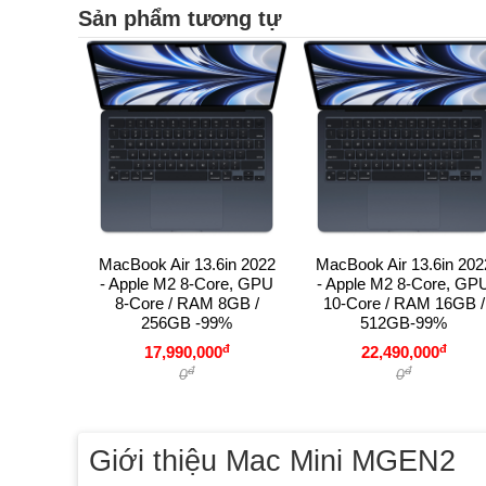
Sản phẩm tương tự
MacBook Air 13.6in 2022
MacBook Air 13.6in 202
- Apple M2 8-Core, GPU
- Apple M2 8-Core, GP
8-Core / RAM 8GB /
10-Core / RAM 16GB /
256GB -99%
512GB-99%
đ
đ
17,990,000
22,490,000
đ
đ
0
0
Giới thiệu Mac Mini MGEN2