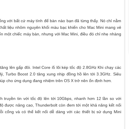
ng với bất cứ máy tính để bàn nào bạn đã từng thấy. Nó chỉ nằm
Chất liệu nhôm nguyên khối màu bạc khiến cho Mac Mini mang vẻ
yển một chiếc máy bàn, nhưng với Mac Mini, điều đó chỉ nhẹ nhàng
 tăng lên gấp đôi. Intel Core i5 lõi kép tốc độ 2.8GHz Khi chạy các
ý, Turbo Boost 2.0 tăng xung nhịp đồng hồ lên tới 3.3GHz. Siêu
giúp cho ứng dụng đang nhiệm trên OS X trở nên ổn định hơn.
ruyền tin với tốc độ lên tới 10Gbps, nhanh hơn 12 lần so với
 độ được nâng cao, Thunderbolt còn đem tới một khả năng kết nối
ỗi cổng và có thể kết nối dễ dàng với các thiết bị sử dụng Mini