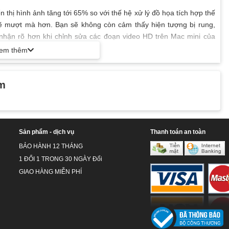
ển thị hình ảnh tăng tới 65% so với thế hệ xử lý đồ họa tích hợp thế
sẽ mượt mà hơn. Bạn sẽ không còn cảm thấy hiện tượng bị rung,
nhận rõ hơn khi chỉnh sửa các đoạn video HD trên Mac mini của
em thêm
ile dữ liệu,… và nhiều nhiều hơn nữa. Bộ nhớ flash lên tới 256GHz
ẩm
 đến 5 lần. Vì vậy, Mac mini MGEN2 của bạn sẽ khởi động, khởi tạo
y. Mac nini với PLDDR3 8GB 1600GHz có thể tháo rời, dễ dàng khi
n.
Sản phẩm - dịch vụ
Thanh toán an toàn
lên là tất cả những gì bạn phải làm để có một hệ thống máy tính
BẢO HÀNH 12 THÁNG
i bật của Mac Mini 201 so với các sản phẩm khác. Bạn có thể tùy
1 ĐỔI 1 TRONG 30 NGÀY Đổi
ể chơi game, làm việc,… và phù hợp cá tính của mình.
GIAO HÀNG MIỄN PHÍ