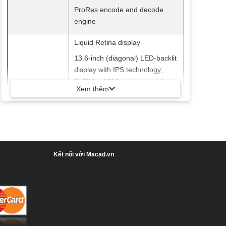
ProRes encode and decode
engine
Liquid Retina display
13.6-inch (diagonal) LED-backlit
display with IPS technology;
2560-by-1664 native resolution
Xem thêm
at 224 pixels per inch with
Display
support for 1 billion colors
500 nits brightness
Wide color (P3)
True Tone technology
Kết nối với Macad.vn
Up to 18 hours Apple TV app
movie playback
Up to 15 hours wireless web
52.6-watt‑hour lithium‑polymer