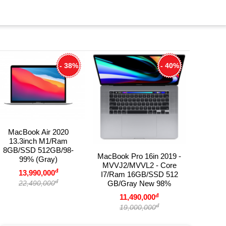
- 38%
- 40%
MacBook
MacBook Air 2020
- Apple
13.3inch M1/Ram
10-Co
8GB/SSD 512GB/98-
2
MacBook Pro 16in 2019 -
99% (Gray)
MVVJ2/MVVL2 - Core
1
đ
13,990,000
I7/Ram 16GB/SSD 512
2
đ
22,490,000
GB/Gray New 98%
đ
11,490,000
đ
19,000,000