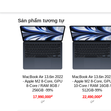
Sản phẩm tương tự
MacBook Air 13.6in 2022
MacBook Air 13.6in 202
- Apple M2 8-Core, GPU
- Apple M2 8-Core, GP
8-Core / RAM 8GB /
10-Core / RAM 16GB /
256GB -99%
512GB-99%
đ
đ
17,990,000
22,490,000
đ
đ
0
0