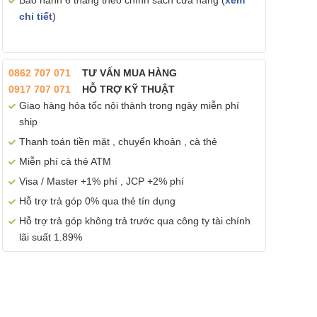
Bảo hành 6 tháng theo chính sách cửa hàng (
xem
chi tiết
)
0862 707 071
TƯ VẤN MUA HÀNG
0917 707 071
HỖ TRỢ KỸ THUẬT
Giao hàng hỏa tốc nội thành trong ngày miễn phí
ship
Thanh toán tiền mặt , chuyển khoản , cà thẻ
Miễn phí cà thẻ ATM
Visa / Master +1% phí , JCP +2% phí
Hỗ trợ trả góp 0% qua thẻ tín dụng
Hỗ trợ trả góp không trả trước qua công ty tài chính
lãi suất 1.89%