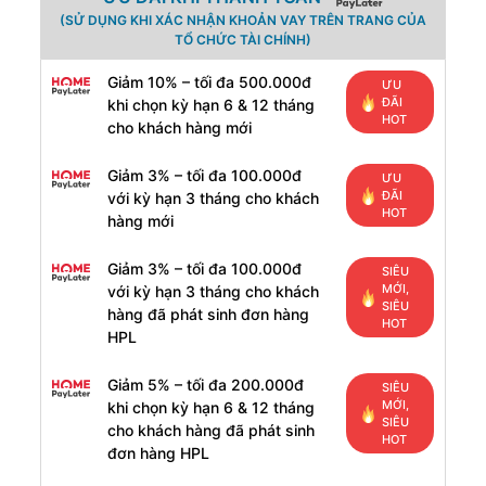
(SỬ DỤNG KHI XÁC NHẬN KHOẢN VAY TRÊN TRANG CỦA
TỔ CHỨC TÀI CHÍNH)
Giảm 10% – tối đa 500.000đ
ƯU
ĐÃI
khi chọn kỳ hạn 6 & 12 tháng
HOT
cho khách hàng mới
Giảm 3% – tối đa 100.000đ
ƯU
ĐÃI
với kỳ hạn 3 tháng cho khách
HOT
hàng mới
Giảm 3% – tối đa 100.000đ
SIÊU
MỚI,
với kỳ hạn 3 tháng cho khách
SIÊU
hàng đã phát sinh đơn hàng
HOT
HPL
Giảm 5% – tối đa 200.000đ
SIÊU
MỚI,
khi chọn kỳ hạn 6 & 12 tháng
SIÊU
cho khách hàng đã phát sinh
HOT
đơn hàng HPL