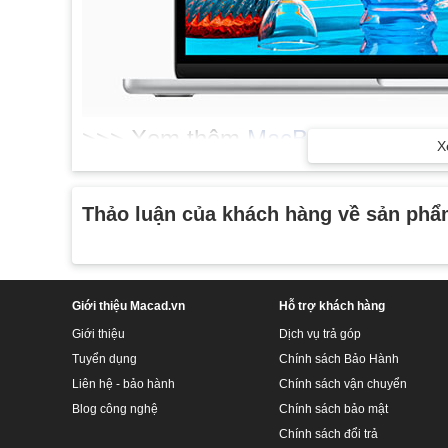
>>> Xem thêm
MacBook Air M2 2
X
Chào đón sự nâng cấp lên chip A
Thảo luận của khách hàng về sản ph
Chip M2 là thế hệ thứ 2 của dòng chip Apple M cơ bản,
đầu, kiến trúc bộ nhớ hợp nhất và các công nghệ cust
dòng MacBook phổ biến của Apple.
Giới thiệu Macad.vn
Hỗ trợ khách hàng
Giới thiệu
Dịch vụ trả góp
Tuyển dụng
Chính sách Bảo Hành
Liên hệ - bảo hành
Chính sách vận chuyển
Blog công nghệ
Chính sách bảo mật
Chính sách đổi trả