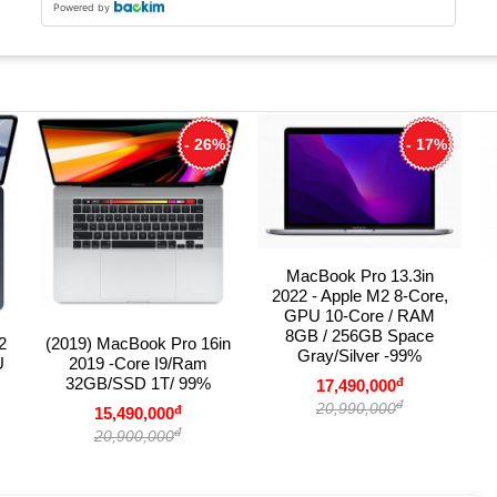
Powered by
- 26%
- 17%
MacBook Pro 13.3in
2022 - Apple M2 8-Core,
GPU 10-Core / RAM
8GB / 256GB Space
2
(2019) MacBook Pro 16in
Gray/Silver -99%
U
2019 -Core I9/Ram
32GB/SSD 1T/ 99%
đ
17,490,000
đ
20,990,000
đ
15,490,000
đ
20,900,000