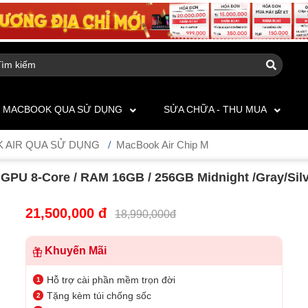
MACBOOK QUA SỬ DỤNG
SỬA CHỮA - THU MUA
 AIR QUA SỬ DỤNG
MacBook Air Chip M
 GPU 8-Core / RAM 16GB / 256GB Midnight /Gray/Silv
21,500,000 đ
18,990,000đ
Khuyến Mãi
Hỗ trợ cài phần mềm trọn đời
Tặng kèm túi chống sốc