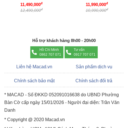
đ
đ
11,490,000
11,990,000
đ
đ
12,490,000
10,990,000
Hỗ trợ khách hàng 8h00 - 20h00
Hồ Chí Minh
Tư vấn
0862 707 071
0917 707 071
Liên hệ Macad.vn
Sản phẩm dịch vụ
Chính sách bảo mật
Chính sách đổi trả
* MACAD - Số ĐKKD 052091016638 do UBND Phường
Bàn Cờ cấp ngày 15/01/2026 - Người đại diện: Trần Văn
Danh
* Copyright @ 2020 Macad.vn