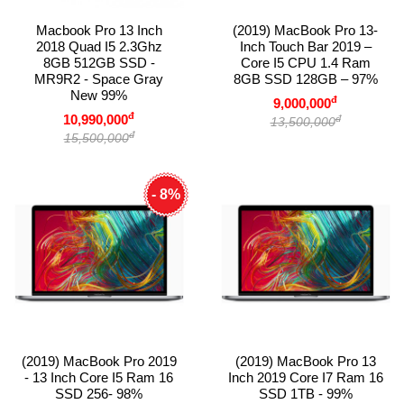
Macbook Pro 13 Inch
(2019) MacBook Pro 13-
2018 Quad I5 2.3Ghz
Inch Touch Bar 2019 –
8GB 512GB SSD -
Core I5 CPU 1.4 Ram
MR9R2 - Space Gray
8GB SSD 128GB – 97%
New 99%
đ
9,000,000
đ
10,990,000
đ
13,500,000
đ
15,500,000
- 8%
(2019) MacBook Pro 2019
(2019) MacBook Pro 13
- 13 Inch Core I5 Ram 16
Inch 2019 Core I7 Ram 16
SSD 256- 98%
SSD 1TB - 99%