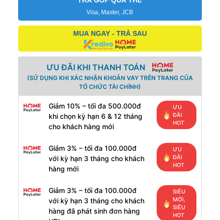
TRẢ GÓP QUA THẺ
Visa, Master, JCB
MUA NGAY - TRẢ SAU
ƯU ĐÃI KHI THANH TOÁN
(SỬ DỤNG KHI XÁC NHẬN KHOẢN VAY TRÊN TRANG CỦA
TỔ CHỨC TÀI CHÍNH)
Giảm 10% – tối đa 500.000đ
ƯU
ĐÃI
khi chọn kỳ hạn 6 & 12 tháng
HOT
cho khách hàng mới
Giảm 3% – tối đa 100.000đ
ƯU
ĐÃI
với kỳ hạn 3 tháng cho khách
HOT
hàng mới
Giảm 3% – tối đa 100.000đ
SIÊU
MỚI,
với kỳ hạn 3 tháng cho khách
SIÊU
hàng đã phát sinh đơn hàng
HOT