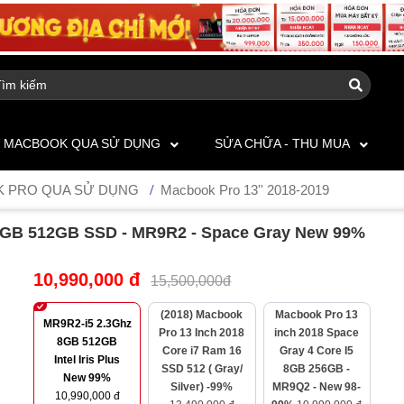
MACBOOK QUA SỬ DỤNG
SỬA CHỮA - THU MUA
 PRO QUA SỬ DỤNG
Macbook Pro 13'' 2018-2019
 8GB 512GB SSD - MR9R2 - Space Gray New 99%
10,990,000 đ
15,500,000đ
(2018) Macbook
Macbook Pro 13
MR9R2-i5 2.3Ghz
Pro 13 Inch 2018
inch 2018 Space
8GB 512GB
Core i7 Ram 16
Gray 4 Core I5
Intel Iris Plus
SSD 512 ( Gray/
8GB 256GB -
New 99%
Silver) -99%
MR9Q2 - New 98-
10,990,000 đ