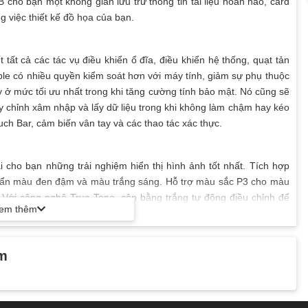
cho bạn một không gian lưu trữ thông tin tài liệu hoàn hảo, card
ng việc thiết kế đồ họa của bạn.
ất cả các tác vụ điều khiển ổ đĩa, điều khiển hệ thống, quạt tản
ple có nhiều quyền kiểm soát hơn với máy tính, giảm sự phụ thuộc
 ở mức tối ưu nhất trong khi tăng cường tính bảo mật. Nó cũng sẽ
y chỉnh xâm nhập và lấy dữ liệu trong khi không làm chậm hay kéo
uch Bar, cảm biến vân tay và các thao tác xác thực.
 cho bạn những trải nghiệm hiển thị hình ảnh tốt nhất. Tích hợp
huẩn màu đen đậm và màu trắng sáng. Hỗ trợ màu sắc P3 cho màu
 Với công nghệ True Tone, cân bằng trắng tự động điều chỉnh để
em thêm
mang lại trải nghiệm xem tự nhiên hơn.
ẩm
ng mẫu Mac trước đây một điểm nhấn trong năm 2018 Apple đã nâng
ng khi gõ phím êm hơn và ít ồn hơn.