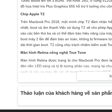
Turbo Boost lên tới 3.8GHz. Với RAM 16G, ổ cứng 512GB 
đồ họa Intel Iris Plus Graphics 655 hỗ trợ lí tưởng cho cô
Chip Apple T2
Trên Macbook Pro 2018, một mình chip T2 đảm nhận hết t
nhiệt, boot và âm thanh.Việc sử dụng T2 sẽ cho phép Ap
vào các bên thứ ba và có thể đảm bảo hiệu năng của máy
boot máy 2 lần để đảm bảo an toàn, không bị firmware tù
dài thời gian boot. T2 cũng chịu trách nhiệm kiểm soát To
Màn hình Retina công nghệ True Tone
Màn hình Retina được trang bị cho Macbook Pro đem lại
đèn nền LED sáng và tỷ lệ tương phản cao, mang lại c
xanh lá cây và màu đỏ rực rỡ trung thực hơn với sRGB.
X
phù hợp với nhiệt độ màu của ánh sáng xung quanh bạn, 
Bàn phím thế hệ thứ 3
Thảo luận của khách hàng về sản ph
Với thiết kế ngoài tinh tế sang trọng tương tự như nhữ
cấp bàn phím Mackbook Pro lên thứ hệ 3. Cảm nhận rõ rà
Âm thanh