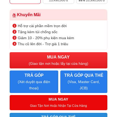
13,490,000 đ
99%
10,990,000 đ
Khuyến Mãi
Hỗ trợ cài phần mềm trọn đời
Tặng kèm túi chống sốc
Giảm 10 - 20% phụ kiện mua kèm
Thu cũ lên đời - Trợ giá 1 triệu
MUA NGAY
(Giao tận nơi hoặc lấy tại cửa hàng)
TRẢ GÓP
TRẢ GÓP QUA THẺ
(Xét duyệt qua điện
(Visa, Master Card,
thoại)
JCB)
MUA NGAY
Giao Tận Nơi Hoặc Nhận Tại Cửa Hàng