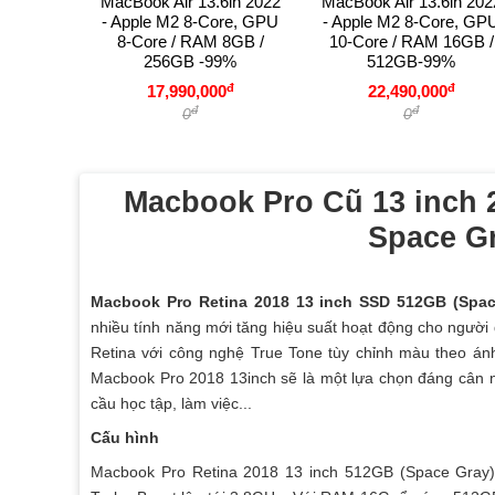
MacBook Air 13.6in 2022
MacBook Air 13.6in 202
- Apple M2 8-Core, GPU
- Apple M2 8-Core, GP
8-Core / RAM 8GB /
10-Core / RAM 16GB /
256GB -99%
512GB-99%
đ
đ
17,990,000
22,490,000
đ
đ
0
0
Macbook Pro Cũ 13 inch 2
Space G
Macbook Pro Retina 2018 13 inch SSD 512GB (Spac
nhiều tính năng mới tăng hiệu suất hoạt động cho ngườ
Retina với công nghệ True Tone tùy chỉnh màu theo ánh
Macbook Pro 2018 13inch sẽ là một lựa chọn đáng cân 
cầu học tập, làm việc...
Cấu hình
Macbook Pro Retina 2018 13 inch 512GB (Space Gray) 