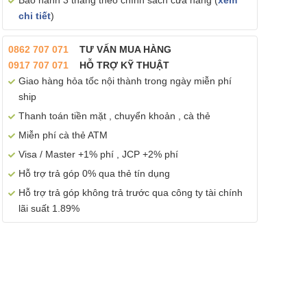
Bảo hành 3 tháng theo chính sách cửa hàng (
xem
chi tiết
)
0862 707 071
TƯ VẤN MUA HÀNG
0917 707 071
HỖ TRỢ KỸ THUẬT
Giao hàng hỏa tốc nội thành trong ngày miễn phí
ship
Thanh toán tiền mặt , chuyển khoản , cà thẻ
Miễn phí cà thẻ ATM
Visa / Master +1% phí , JCP +2% phí
Hỗ trợ trả góp 0% qua thẻ tín dụng
Hỗ trợ trả góp không trả trước qua công ty tài chính
lãi suất 1.89%