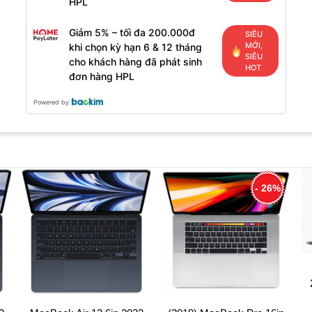
HPL
Giảm 5% – tối đa 200.000đ
SIÊU
MỚI,
khi chọn kỳ hạn 6 & 12 tháng
SIÊU
cho khách hàng đã phát sinh
HOT
đơn hàng HPL
Powered by
- 26%