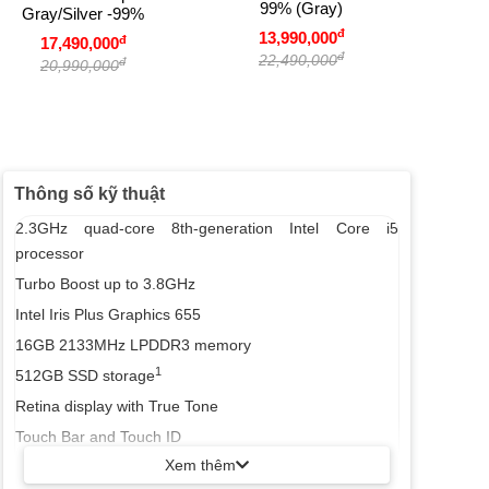
MacBook
99% (Gray)
Gray/Silver -99%
MVVJ2
đ
13,990,000
I7/Ram
đ
17,490,000
đ
22,490,000
GB/G
đ
20,990,000
1
1
Thông số kỹ thuật
2.3GHz quad-core 8th-generation Intel Core i5
processor
Turbo Boost up to 3.8GHz
Intel Iris Plus Graphics 655
16GB 2133MHz LPDDR3 memory
1
512GB SSD storage
Retina display with True Tone
Touch Bar and Touch ID
Xem thêm
Four Thunderbolt 3 ports