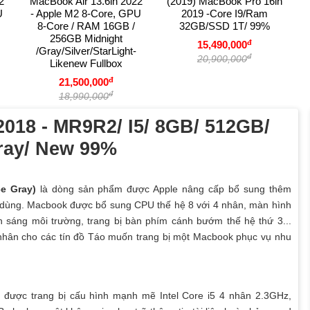
2
MacBook Air 13.6in 2022
(2019) MacBook Pro 16in
U
- Apple M2 8-Core, GPU
2019 -Core I9/Ram
8-Core / RAM 16GB /
32GB/SSD 1T/ 99%
256GB Midnight
đ
15,490,000
/Gray/Silver/StarLight-
đ
20,900,000
Likenew Fullbox
đ
21,500,000
đ
18,990,000
018 - MR9R2/ I5/ 8GB/ 512GB/
ray/ New 99%
e Gray)
là dòng sản phẩm được Apple nâng cấp bổ sung thêm
i dùng. Macbook được bổ sung CPU thế hệ 8 với 4 nhân, màn hình
 sáng môi trường, trang bị bàn phím cánh bướm thế hệ thứ 3...
nhân cho các tín đồ Táo muốn trang bị một Macbook phục vụ nhu
được trang bị cấu hình mạnh mẽ Intel Core i5 4 nhân 2.3GHz,